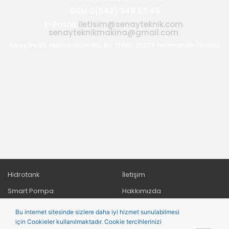
GSM:0(543) 348 63 49
E-Posta:
iletisim@senayteknik.com
senayteknikmakina@gmail.com
Adres:İvedik, Melih Gökçek Blv. No: 17/151, 06378 Yenimahalle/Ankara
Hidrotank
İletişim
Smart Pompa
Hakkımızda
Yağmur Tarım Makineleri
Bu internet sitesinde sizlere daha iyi hizmet sunulabilmesi
için Cookieler kullanılmaktadır. Cookie tercihlerinizi
Standart Pompa
BIZI TAKIP EDIN