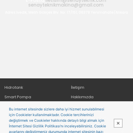
E-Posta:
iletisim@senayteknik.com
senayteknikmakina@gmail.com
Adres:İvedik, Melih Gökçek Blv. No: 17/151, 06378 Yenimahalle/Ankara
Hidrotank
İletişim
Smart Pompa
Hakkımızda
Yağmur Tarım Makineleri
Bu internet sitesinde sizlere daha iyi hizmet sunulabilmesi
için Cookieler kullanılmaktadır. Cookie tercihlerinizi
Standart Pompa
BIZI TAKIP EDIN
değiştirmek ve Cookieler hakkında detaylı bilgi almak için
Exen Pompa
İnternet Sitesi Gizlilik Politikası’nı inceleyebilirsiniz. Cookie
ayarlarını değiştirmeniz durumunda internet sitesinin bazı