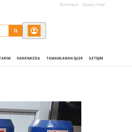
Bize Sorun
Sipariş Takip
TARIM
HAKKIMIZDA
TAMAMLANAN İŞLER
İLETIŞIM