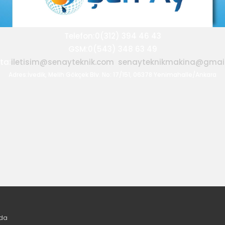
Telefon:0(312) 394 46 43
GSM:0(543) 348 63 49
ta:
iletisim@senayteknik.com
senayteknikmakina@gmai
Adres:İvedik, Melih Gökçek Blv. No: 17/151, 06378 Yenimahalle/Ankara
da