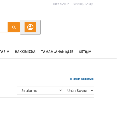
Bize Sorun
Sipariş Takip
TARIM
HAKKIMIZDA
TAMAMLANAN İŞLER
İLETIŞIM
0 ürün bulundu