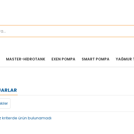
MASTER-HIDROTANK
EXEN POMPA
SMART POMPA
YAĞMUR 
UARLAR
kiler
z kriterde ürün bulunamadı