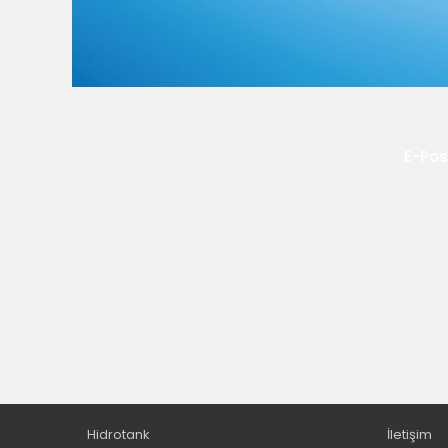
E-Pos
Hidrotank
İletişim