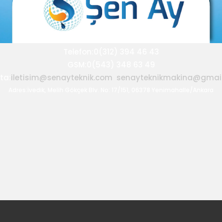
Telefon:0(312) 394 46 43
GSM:0(543) 348 63 49
ta:
iletisim@senayteknik.com
senayteknikmakina@gmai
Adres:İvedik, Melih Gökçek Blv. No: 17/151, 06378 Yenimahalle/Ankara