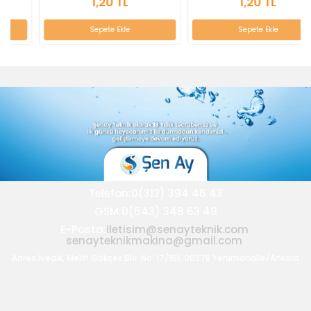
1,20 TL
1,20 TL
Sepete Ekle
Sepete Ekle
Telefon:0(312) 394 46 43
GSM:0(543) 348 63 49
E-Posta:
iletisim@senayteknik.com
senayteknikmakina@gmail.com
Adres:İvedik, Melih Gökçek Blv. No: 17/151, 06378 Yenimahalle/Ankara