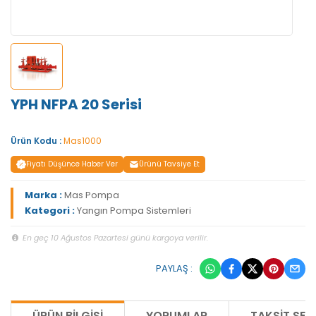
YPH NFPA 20 Serisi
Ürün Kodu :
Mas1000
Fiyatı Düşünce Haber Ver
Ürünü Tavsiye Et
Marka :
Mas Pompa
Kategori :
Yangın Pompa Sistemleri
En geç 10 Ağustos Pazartesi günü kargoya verilir.
PAYLAŞ :
ÜRÜN BILGISI
YORUMLAR
TAKSIT SEÇ