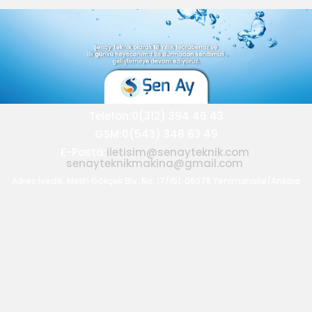
Telefon:0(312) 394 46 43
GSM:0(543) 348 63 49
E-Posta:
iletisim@senayteknik.com
senayteknikmakina@gmail.com
Adres:İvedik, Melih Gökçek Blv. No: 17/151, 06378 Yenimahalle/Ankara