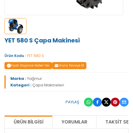
YET 580 S Çapa Makinesi
Ürün Kodu :
YET 580 S
Fiyatı Düşünce Haber Ver
Ürünü Tavsiye Et
Marka :
Yağmur
Kategori :
Çapa Makineleri
PAYLAŞ :
ÜRÜN BILGISI
YORUMLAR
TAKSIT SEÇ