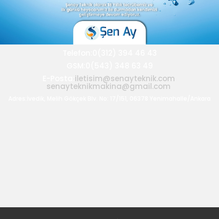
Telefon:0(312) 394 46 43
GSM:0(543) 348 63 49
E-Posta:
iletisim@senayteknik.com
senayteknikmakina@gmail.com
Adres:İvedik, Melih Gökçek Blv. No: 17/151, 06378 Yenimahalle/Ankara