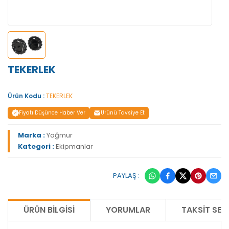
TEKERLEK
Ürün Kodu :
TEKERLEK
Fiyatı Düşünce Haber Ver
Ürünü Tavsiye Et
Marka :
Yağmur
Kategori :
Ekipmanlar
PAYLAŞ :
ÜRÜN BILGISI
YORUMLAR
TAKSIT SEÇ